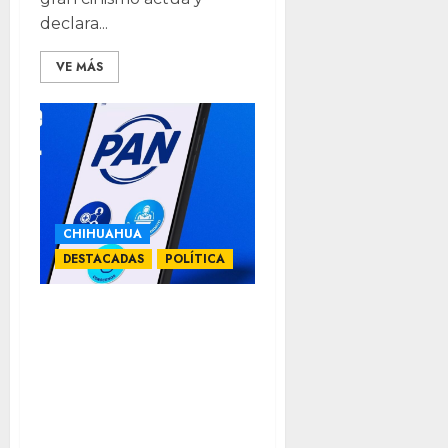
declara...
VE MÁS
CHIHUAHUA
DESTACADAS
POLÍTICA
Confirma Bonilla
registro como
aspirante ante el
PAN, espera
convocatoria