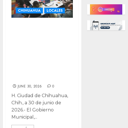
CHIHUAHUA
LOCALES
¿Eres
emprendedor?
Ofrecen
capacitaciones de
liderazgo e
inteligencia
artificial
JUNE 30, 2026
0
H. Ciudad de Chihuahua,
Chih., a 30 de junio de
2026.- El Gobierno
Municipal,...