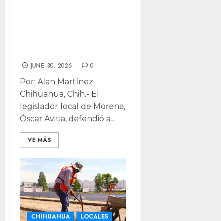
pruebas vs
Andrea y Ariadna
por presunta
venta de terrenos
JUNE 30, 2026
0
Por: Alan Martínez
Chihuahua, Chih.- El
legislador local de Morena,
Óscar Avitia, defendió a...
VE MÁS
CHIHUAHUA
LOCALES