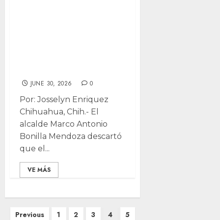
recorte de
personal en
Municipio tras ola
de despidos en
Estado
JUNE 30, 2026
0
Por: Josselyn Enriquez
Chihuahua, Chih.- El
alcalde Marco Antonio
Bonilla Mendoza descartó
que el...
VE MÁS
Posts
Previous
1
2
3
4
5