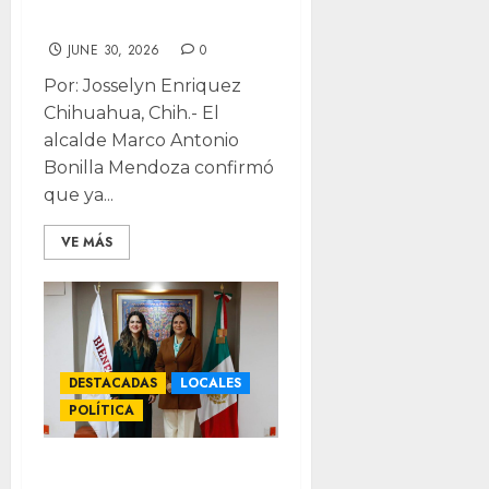
oficial
JUNE 30, 2026
0
Por: Josselyn Enriquez
Chihuahua, Chih.- El
alcalde Marco Antonio
Bonilla Mendoza confirmó
que ya...
VE MÁS
DESTACADAS
LOCALES
POLÍTICA
Exige diputado