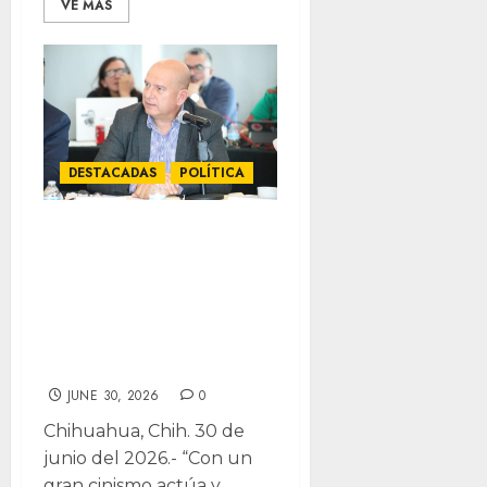
VE MÁS
DESTACADAS
POLÍTICA
“No hay gobierno,
hay negocio
inmobiliario”:
Cuauhtémoc
Estrada
JUNE 30, 2026
0
Chihuahua, Chih. 30 de
junio del 2026.- “Con un
gran cinismo actúa y