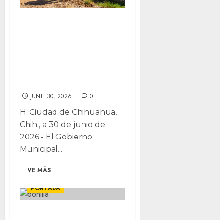
Rehabilitan
cancha de fut del
ITCH con
Presupuesto
Participativo
JUNE 30, 2026
0
H. Ciudad de Chihuahua,
Chih., a 30 de junio de
2026.- El Gobierno
Municipal...
VE MÁS
CHIHUAHUA
LOCALES
PORTADA
Descarta alcalde