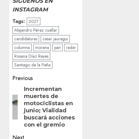
SIGUENOS EN
INSTAGRAM
Tags:
2027
Alejandro Pérez cuellar
candidaturas
cesar jauregui
columna
morena
pan
radar
Rosana Díaz Reyes
Santiago de la Peña
Post
Previous
navigation
Previous
Incrementan
muertes de
post:
motociclistas en
junio; Vialidad
buscará acciones
con el gremio
Next