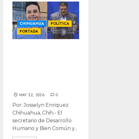
CHIHUAHUA
POLÍTICA
PORTADA
Rafa Loera
defiende a
Jáuregui, evita
“festejar caídas”
políticas
MAY 22, 2026
0
Por: Josselyn Enriquez
Chihuahua, Chih.- El
secretario de Desarrollo
Humano y Bien Común y...