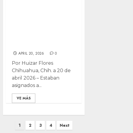
la CIA
estadounidenses
fallecidos en
presunto
accidente
APRIL 20, 2026
0
Por Huizar Flores
Chihuahua, Chih. a 20 de
abril 2026 – Estaban
asignados a...
VE MÁS
Posts
1
2
3
4
Next