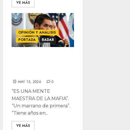
VE MÁS
OPINIÓN Y ANÁLISIS
PORTADA
RADAR
RADAR: Zuany,
“cae” mafioso
intocable
MAY 15, 2026
0
“ES UNA MENTE
MAESTRA DE LA MAFIA”.
“Un marrano de primera”.
“Tiene años en...
VE MÁS