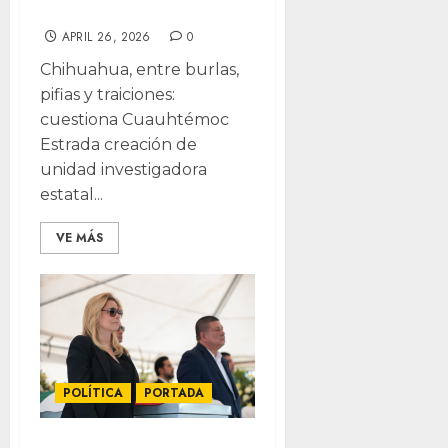
Maru
APRIL 26, 2026
0
Chihuahua, entre burlas,
pifias y traiciones:
cuestiona Cuauhtémoc
Estrada creación de
unidad investigadora
estatal...
VE MÁS
POLÍTICA
PORTADA
Eran agentes de