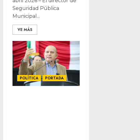
abril 2026 – El director de
Seguridad Pública
Municipal...
VE MÁS
POLÍTICA
PORTADA
“Burlas y
traiciones”:
arremete Estrada
contra auto-
investigación de