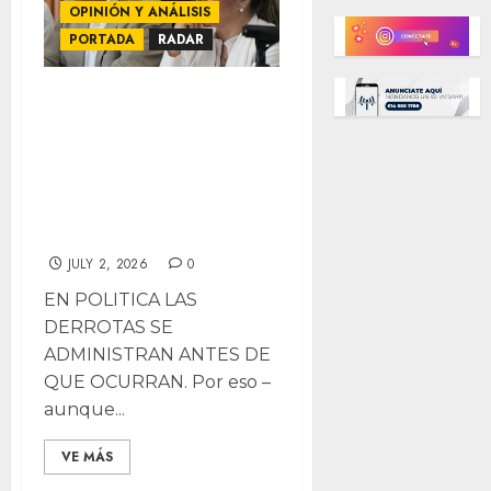
OPINIÓN Y ANÁLISIS
PORTADA
RADAR
RADAR: Rosana,
relevo de
Alejandro; Lilia,
estratega; Fue
Santiago
JULY 2, 2026
0
EN POLITICA LAS
DERROTAS SE
ADMINISTRAN ANTES DE
QUE OCURRAN. Por eso –
aunque...
VE MÁS