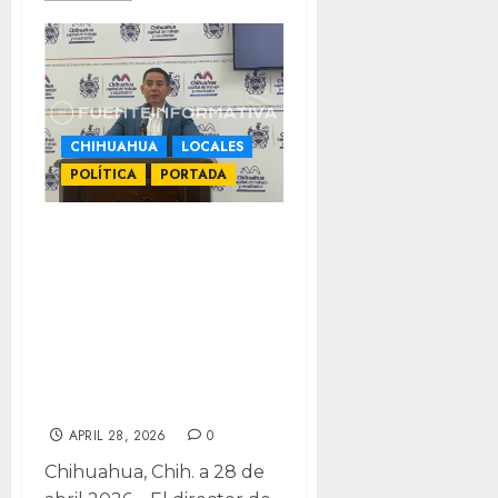
CHIHUAHUA
LOCALES
POLÍTICA
PORTADA
Respetuosos,
seguiremos
colaborando:
DSPM por
renuncia en
Fiscalía
APRIL 28, 2026
0
Chihuahua, Chih. a 28 de