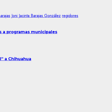
Barajas
Joni Jacinta Barajas González
regidores
s a programas municipales
l” a Chihuahua