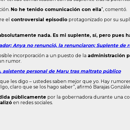
ción.
No he tenido comunicación con ella
”, comentó.
re el
controversial episodio
protagonizado por su supl
bsolutamente nada. Es mi suplente, sí, pero pues h
r; Anya no renunció, la renunciaron; Suplente de r
sible incorporación a un puesto de la
administración p
 un rumor.
sistente personal de Maru tras maltrato público
que les digo – ustedes saben mejor que yo. Hay rumore
go, claro que se los hago saber”, afirmó Barajas Gonzále
dida públicamente
por la gobernadora durante una c
ralizó
en redes sociales.