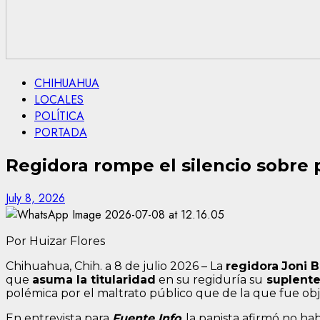
CHIHUAHUA
LOCALES
POLÍTICA
PORTADA
Regidora rompe el silencio sobre 
July 8, 2026
Por Huizar Flores
Chihuahua, Chih. a 8 de julio 2026 – La
regidora
Joni B
que
asuma la titularidad
en su regiduría su
suplente
polémica por el maltrato público que de la que fue obj
En entrevista para
Fuente Info
, la panista afirmó no h