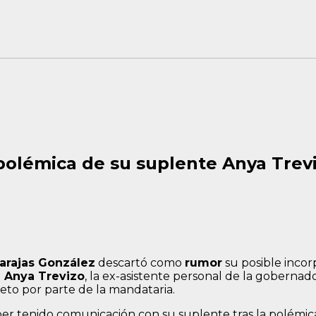
polémica de su suplente Anya Trev
arajas González
descartó como
rumor
su posible incor
 Anya Trevizo
, la ex-asistente personal de la gobern
eto por parte de la mandataria.
aber tenido comunicación con su suplente tras la polémic