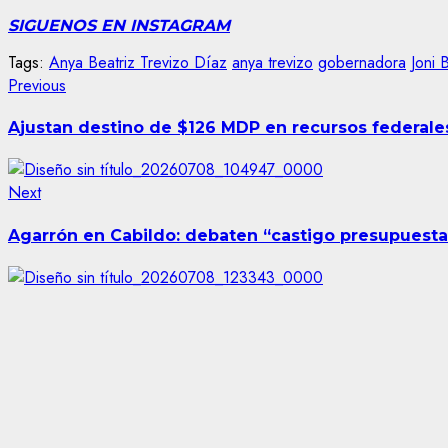
SIGUENOS EN INSTAGRAM
Tags:
Anya Beatriz Trevizo Díaz
anya trevizo
gobernadora
Joni 
Post
Previous
Previous
post:
navigation
Ajustan destino de $126 MDP en recursos federale
Next
Next
post:
Agarrón en Cabildo: debaten “castigo presupuesta