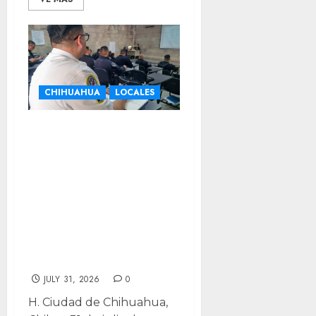
CHIHUAHUA
LOCALES
Fortalecen 1, 400
policías
conocimientos en
prevención de la
tortura y
derechos
humanos
JULY 31, 2026
0
H. Ciudad de Chihuahua,