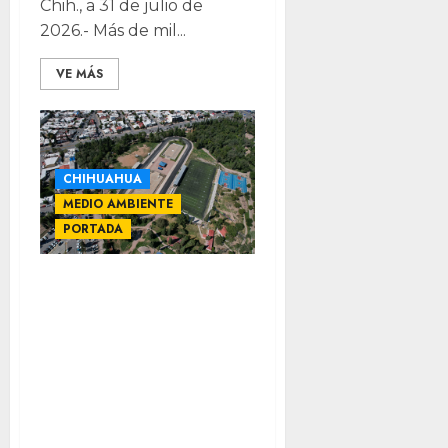
Chih., a 31 de julio de
2026.- Más de mil...
VE MÁS
CHIHUAHUA
MEDIO AMBIENTE
PORTADA
Desaparecen
árboles en la
Deportiva:
remiten
responsabilidad
al Estado,