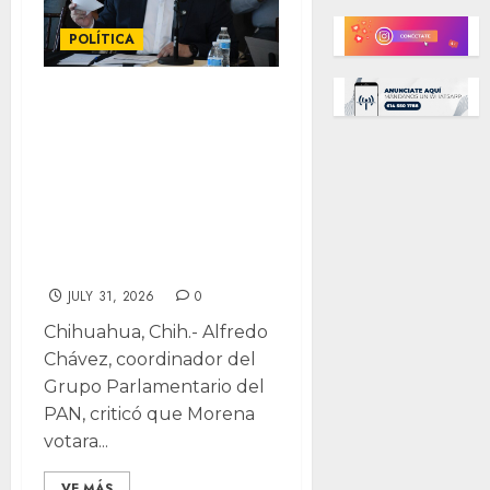
POLÍTICA
“Morena rechazó
ayuda federal
para familias que
huyeron
violencia”:
Alfredo Chávez
JULY 31, 2026
0
Chihuahua, Chih.- Alfredo
Chávez, coordinador del
Grupo Parlamentario del
PAN, criticó que Morena
votara...
VE MÁS