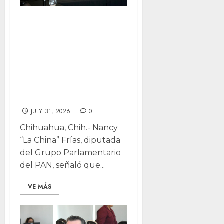
Morena decidió
dar espalda a
familias que
huyen de
violencia: Nancy
Frías
JULY 31, 2026
0
Chihuahua, Chih.- Nancy
“La China” Frías, diputada
del Grupo Parlamentario
del PAN, señaló que...
VE MÁS