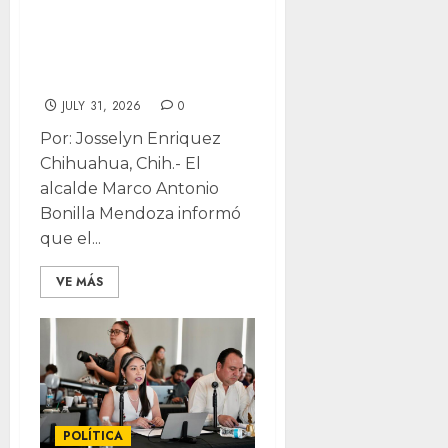
Municipio
dispone
colaboración
JULY 31, 2026
0
Por: Josselyn Enriquez
Chihuahua, Chih.- El
alcalde Marco Antonio
Bonilla Mendoza informó
que el...
VE MÁS
POLÍTICA