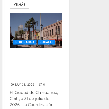
VE MÁS
CHIHUAHUA
LOCALES
Prepárate este
fin: pronostican
máximas de hasta
38°C
JULY 31, 2026
0
H. Ciudad de Chihuahua,
Chih., a 31 de julio de
2026.- La Coordinación