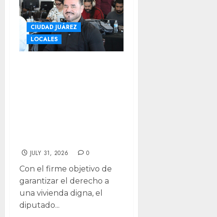
CIUDAD JUÁREZ
LOCALES
Solicita Oscar
Avitia garantizar
derecho a la
vivienda a 600
familias de
Ciudad Juárez
JULY 31, 2026
0
Con el firme objetivo de
garantizar el derecho a
una vivienda digna, el
diputado...