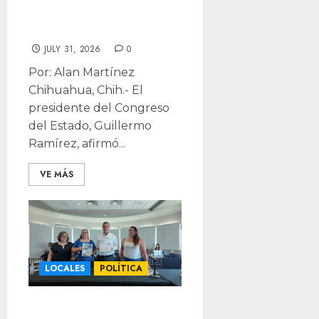
coordinación
entre gobiernos
JULY 31, 2026
0
Por: Alan Martínez
Chihuahua, Chih.- El
presidente del Congreso
del Estado, Guillermo
Ramírez, afirmó...
VE MÁS
LOCALES
POLÍTICA
Impulsan