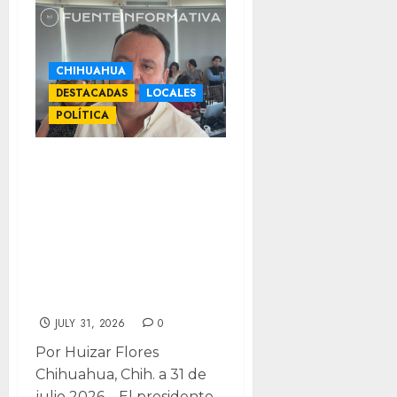
CHIHUAHUA
DESTACADAS
LOCALES
POLÍTICA
Deuda para
Poniente 5 no
significa
insuficiencia en
finanzas
municipales: PRI
JULY 31, 2026
0
Por Huizar Flores
Chihuahua, Chih. a 31 de
julio 2026 – El presidente