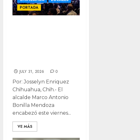
PORTADA
Nueva generación
de policías sale al
servicio de
Chihuahua y
Delicias
JULY 31, 2026
0
Por: Josselyn Enriquez
Chihuahua, Chih.- El
alcalde Marco Antonio
Bonilla Mendoza
encabezó este viernes...
VE MÁS