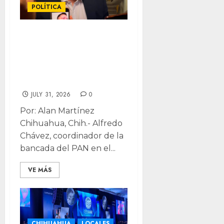
POLÍTICA
Descarta Alfredo
tener un “plan B”
para buscar la
alcaldía
JULY 31, 2026
0
Por: Alan Martínez
Chihuahua, Chih.- Alfredo
Chávez, coordinador de la
bancada del PAN en el...
VE MÁS
CHIHUAHUA
LOCALES