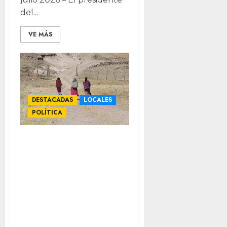
del...
VE MÁS
DESTACADAS
LOCALES
POLÍTICA
Ofrece Congreso
respaldo para
atender el
desplazamiento
forzado; pide
mayor