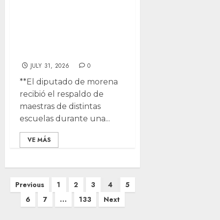
sanciones por
acusaciones
infundadas
contra docentes
JULY 31, 2026
0
**El diputado de morena
recibió el respaldo de
maestras de distintas
escuelas durante una...
VE MÁS
Posts
Previous
1
2
3
4
5
pagination
6
7
…
133
Next