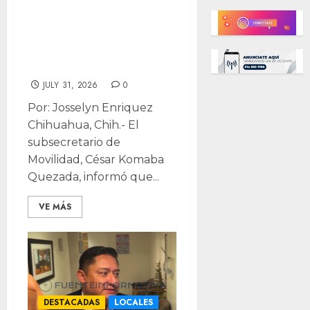
tutores de
menores
involucrados en
accidentes viales
JULY 31, 2026
0
Por: Josselyn Enriquez
Chihuahua, Chih.- El
subsecretario de
Movilidad, César Komaba
Quezada, informó que...
VE MÁS
DESTACADAS
LOCALES