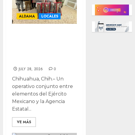
ALDAMA
LOCALES
Despliegan
operativo en
Aldama; caen seis
con arsenal
JULY 28, 2026
0
Chihuahua, Chih.– Un
operativo conjunto entre
elementos del Ejército
Mexicano y la Agencia
Estatal...
VE MÁS