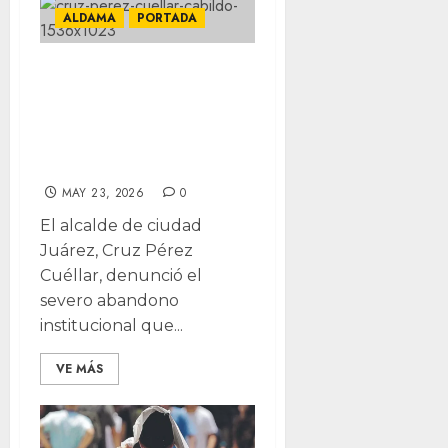
ALDAMA
PORTADA
“Es hora de
transformar
Chihuahua”: Cruz
Pérez en Aldama
MAY 23, 2026
0
El alcalde de ciudad
Juárez, Cruz Pérez
Cuéllar, denunció el
severo abandono
institucional que...
VE MÁS