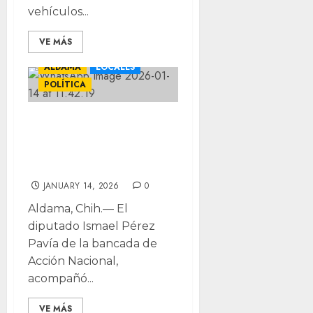
vehículos...
VE MÁS
ALDAMA
LOCALES
POLÍTICA
Entrega Pérez
Pavía 200 pacas
en Aldama
JANUARY 14, 2026
0
Aldama, Chih.— El
diputado Ismael Pérez
Pavía de la bancada de
Acción Nacional,
acompañó...
VE MÁS