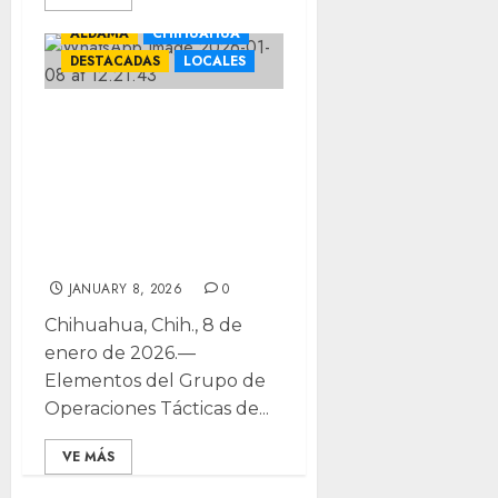
ALDAMA
CHIHUAHUA
DESTACADAS
LOCALES
Aseguran armas y
vehículo con
placas
sobrepuestas en
Aldama
JANUARY 8, 2026
0
Chihuahua, Chih., 8 de
enero de 2026.—
Elementos del Grupo de
Operaciones Tácticas de...
VE MÁS