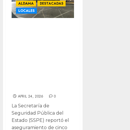
ALDAMA
DESTACADAS
LOCALES
Localizan
vehículos
robados y
calcinados en
brecha de
Aldama; suman
cinco
aseguramientos
APRIL 24, 2026
0
La Secretaría de
Seguridad Pública del
Estado (SSPE) reportó el
aseguramiento de cinco