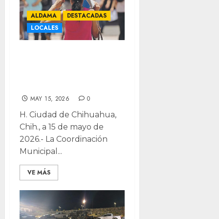
ALDAMA
DESTACADAS
LOCALES
Calor y presencia
de vientos para
este fin
MAY 15, 2026
0
H. Ciudad de Chihuahua,
Chih., a 15 de mayo de
2026.- La Coordinación
Municipal...
VE MÁS