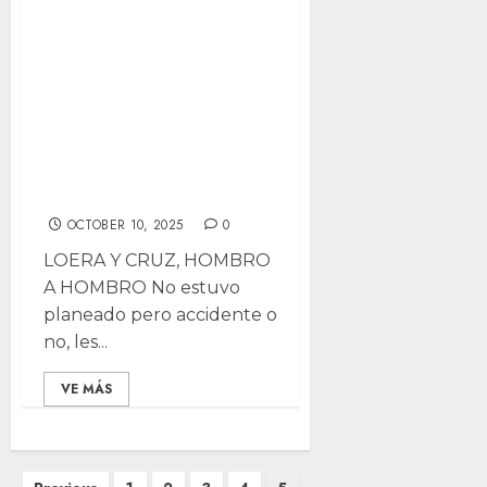
y Cruz, hombro a
hombro;
Revueltos y
juntos; PAN
también dio que
hablar
OCTOBER 10, 2025
0
LOERA Y CRUZ, HOMBRO
A HOMBRO No estuvo
planeado pero accidente o
no, les...
VE MÁS