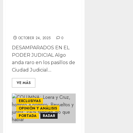
Desamparados en
el Poder Judicial;
Un tranzas en el
PAN Municipal
OCTOBER 24, 2025
0
DESAMPARADOS EN EL
PODER JUDICIAL Algo
anda raro en los pasillos de
Ciudad Judicial....
VE MÁS
EXCLUSIVAS
OPINIÓN Y ANÁLISIS
PORTADA
RADAR
COLUMNA: Loera