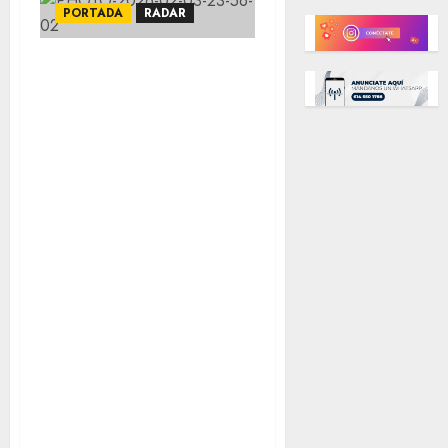
PORTADA
RADAR
COLUMNA: ¡Con el
marido no!; Que
siempre sí está
suave el naranja;
Carrito
“tamalero” de
Cruz; Impulsa
empresariado
podcast grillero;
Agüitado
Carrasco, teme
desaire de
Congreso;