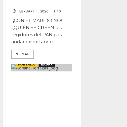
Sórdidos secretos
FEBRUARY 4, 2026
0
-¡CON EL MARIDO NO!
¿QUIÉN SE CREEN los
regidores del PAN para
andar exhortando...
VE MÁS
OPINIÓN Y ANÁLISIS
PORTADA
RADAR
COLUMNA:
Cuando el guinda
aprieta, el naranja
afloja; Quién
nomás no se
apacigua…; Hoy