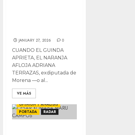
se define ¿por fin
habrá consenso?;
Pérdida no, lo que
le sigue…
JANUARY 27, 2026
0
CUANDO EL GUINDA
APRIETA, EL NARANJA
AFLOJA ADRIANA
TERRAZAS, exdiputada de
Morena —o al...
VE MÁS
EXCLUSIVAS
OPINIÓN Y ANÁLISIS
PORTADA
RADAR
COLUMNA: