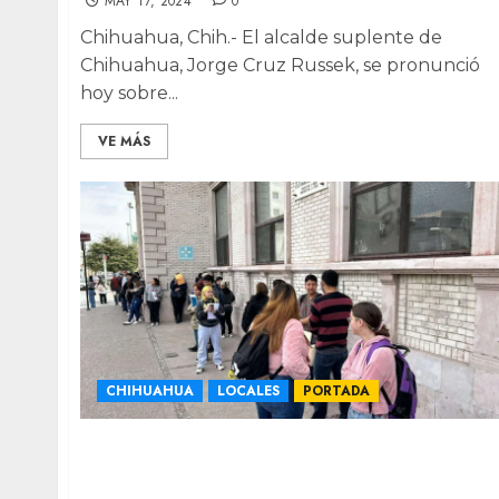
MAY 17, 2024
0
Chihuahua, Chih.- El alcalde suplente de
Chihuahua, Jorge Cruz Russek, se pronunció
hoy sobre...
VE MÁS
CHIHUAHUA
LOCALES
PORTADA
Marcharán cientos de alumnos de la UACh
ante rechazo de amparos por educación
gratuita