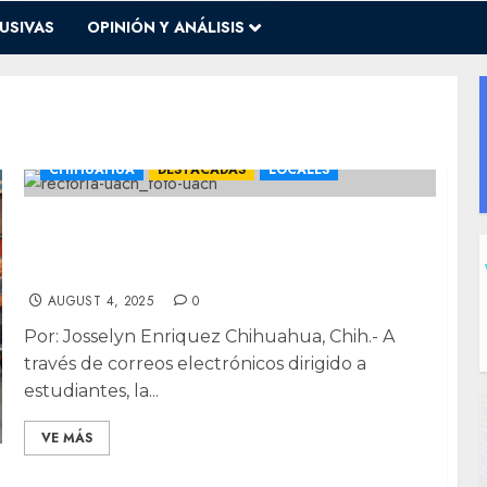
USIVAS
OPINIÓN Y ANÁLISIS
CHIHUAHUA
DESTACADAS
LOCALES
UACH notifica cancelación de suspensiones
y exige pago del semestre enero-junio
2024
AUGUST 4, 2025
0
Por: Josselyn Enriquez Chihuahua, Chih.- A
través de correos electrónicos dirigido a
estudiantes, la...
VE MÁS