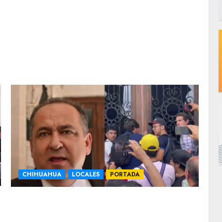
CHIHUAHUA
LOCALES
PORTADA
Procedió UACh legalmente vs movimiento
estudiantes por protesta de ayer; Se queja
rector de daños