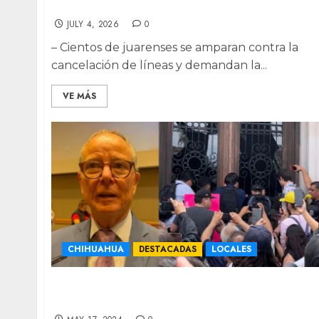
amparo masivo vs registro de celulares
JULY 4, 2026
0
– Cientos de juarenses se amparan contra la
cancelación de líneas y demandan la...
VE MÁS
CHIHUAHUA
DESTACADAS
LOCALES
Manifestación UACh, poco digna de
alabanza: lamenta Russek