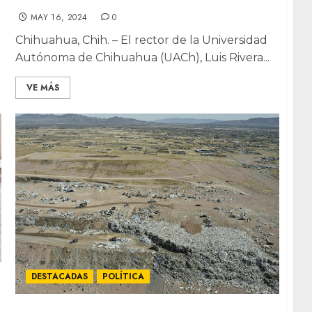
MAY 16, 2024
0
Chihuahua, Chih. – El rector de la Universidad
Autónoma de Chihuahua (UACh), Luis Rivera...
VE MÁS
DESTACADAS
POLÍTICA
Presionan diputados a Poder Judicial