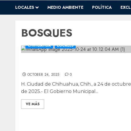
LOCALES
MEDIO AMBIENTE
POLÍTICA
EXCL
BOSQUES
CHIHUAHUA
LOCALES
Abre sus puertas el arte infantil de Creel
con la exposición “Voces del Bosque”
OCTOBER 24, 2025
0
H. Ciudad de Chihuahua, Chih., a 24 de octubre
de 2025.- El Gobierno Municipal...
VE MÁS