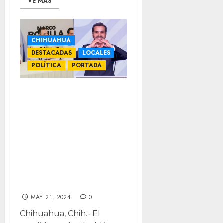
VE MÁS
CHIHUAHUA
DESTACADAS
LOCALES
POLÍTICA
PORTADA
Bonilla:
Movimiento
Ciudadano le
hace el caldo
gordo a MORENA;
lejísimos de ser
2do lugar
MAY 21, 2024
0
Chihuahua, Chih.- El