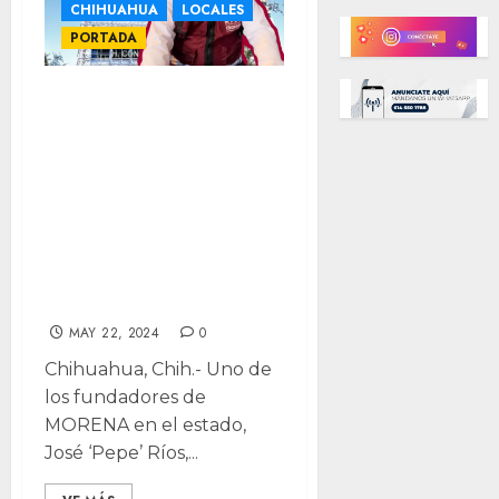
CHIHUAHUA
LOCALES
PORTADA
Exclusiva| Él es
Pepe Ríos: de
cerillito en la
infancia, a
candidato a
Diputado por
MORENA
MAY 22, 2024
0
Chihuahua, Chih.- Uno de
los fundadores de
MORENA en el estado,
José ‘Pepe’ Ríos,...