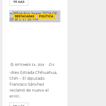
VE MÁS
DESTACADAS
POLÍTICA
Responsabiliza
MC a Presidencia
de Congreso de
arbitrariedad, va a
tribunales
SEPTEMBER 26, 2024
0
-Alex Estrada Chihuahua,
Chih. – El diputado
Francisco Sánchez
reclamó de nuevo el
error...