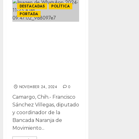
DESTACADAS
POLÍTICA
PORTADA
Inicia MC
recolección de
firmas en
Camargo por
“Nuevo Trato
para Chihuahua”
NOVEMBER 24, 2024
0
Camargo, Chih.- Francisco
Sánchez Villegas, diputado
y coordinador de la
Bancada Naranja de
Movimiento...