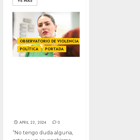
VE MÁS
OBSERVATORIO DE VIOLENCIA POLÍTICA
POLÍTICA
PORTADA
Revanchismo
político de Maru,
detrás de
revocación de
candidatura:
América García
APRIL 23, 2024
0
“No tengo duda alguna,