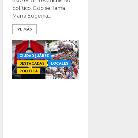
esto es un revanchismo
político. Esto se llama
María Eugenia...
VE MÁS
CIUDAD JUÁREZ
DESTACADAS
LOCALES
POLÍTICA
Solicitára
diputado de MC
estado de
emergencia
humanitaria por
migración en