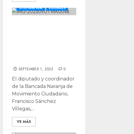
CHIHUAHUA
LOCALES
Francisco
Sánchez asume la
Primera
Secretaría del
Congreso
SEPTEMBER 1, 2025
0
El diputado y coordinador
de la Bancada Naranja de
Movimiento Ciudadano,
Francisco Sánchez
Villegas,...
VE MÁS