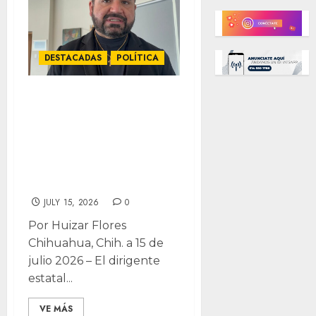
DESTACADAS
POLÍTICA
MC desea suerte
a LeBarón en
Somos Mx, niega
oferta de
candidatura
JULY 15, 2026
0
Por Huizar Flores
Chihuahua, Chih. a 15 de
julio 2026 – El dirigente
estatal...
VE MÁS