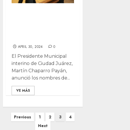
Nombran nuevos
funcionarios en el
Municipio de
Juárez
APRIL 30, 2024
0
El Presidente Municipal
interino de Ciudad Juárez,
Martín Chaparro Payán,
anunció los nombres de...
VE MÁS
Posts
Previous
1
2
3
4
pagination
Next