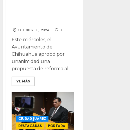
podrían ser
funcionarios
municipales
OCTOBER 10, 2024
0
Este miércoles, el
Ayuntamiento de
Chihuahua aprobó por
unanimidad una
propuesta de reforma al...
VE MÁS
CIUDAD JUÁREZ
DESTACADAS
PORTADA