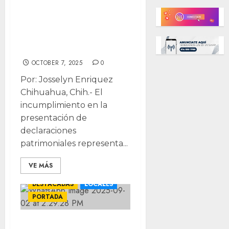
funcionarios
municipales en
declaración
patrimonial
OCTOBER 7, 2025
0
Por: Josselyn Enriquez
Chihuahua, Chih.- El
incumplimiento en la
presentación de
declaraciones
patrimoniales representa...
VE MÁS
CHIHUAHUA
DESTACADAS
LOCALES
PORTADA
Enroques en