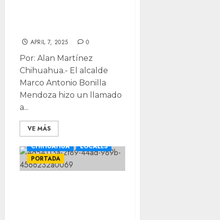
declaraciones
patrimoniales
APRIL 7, 2025
0
Por: Alan Martínez
Chihuahua.- El alcalde
Marco Antonio Bonilla
Mendoza hizo un llamado
a...
VE MÁS
CHIHUAHUA
LOCALES
PORTADA
Funcionarios
municipales dejan
el cargo para