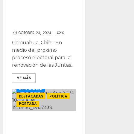
lanzarse por
Juntas y
Comisarías
OCTOBER 23, 2024
0
Chihuahua, Chih.- En
medio del próximo
proceso electoral para la
renovación de las Juntas...
VE MÁS
CHIHUAHUA
DESTACADAS
POLÍTICA
PORTADA
Deudores
alimenticios no