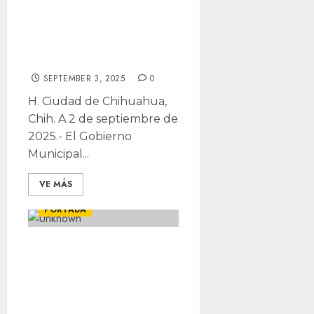
Municipio tras
toma de protesta
de jueces
SEPTEMBER 3, 2025
0
H. Ciudad de Chihuahua,
Chih. A 2 de septiembre de
2025.- El Gobierno
Municipal...
VE MÁS
CHIHUAHUA
LOCALES
PORTADA
Quien no cumpla,
será separado del
cargo: Bonilla
sobre las