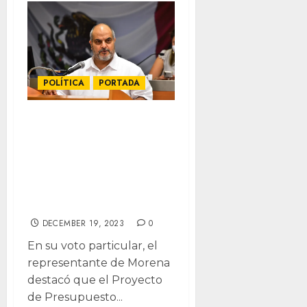
POLÍTICA
PORTADA
Presupuesto de
Maru aumenta
viáticos, deuda y
reduce inversión
social: Morena
DECEMBER 19, 2023
0
En su voto particular, el
representante de Morena
destacó que el Proyecto
de Presupuesto...