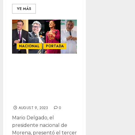
VE MÁS
NACIONAL
PORTADA
¿Cuánto han
gastado las
corcholatas en
sus giras? Aquí te
decimos
AUGUST 9, 2023
0
Mario Delgado, el
presidente nacional de
Morena, presentó el tercer