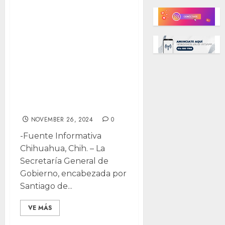
casi 2 meses de
viajes al
extranjero y
evitan preguntas
al respecto: “No
es nuestra
facultad”
NOVEMBER 26, 2024
0
-Fuente Informativa
Chihuahua, Chih. – La
Secretaría General de
Gobierno, encabezada por
Santiago de...
VE MÁS