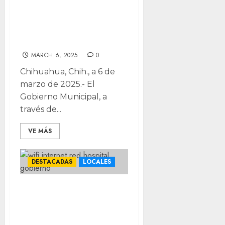
reportes
ciudadanos en
dos meses
MARCH 6, 2025
0
Chihuahua, Chih., a 6 de
marzo de 2025.- El
Gobierno Municipal, a
través de...
VE MÁS
DESTACADAS
LOCALES
Aumentan 5%
usuarios de
Internet