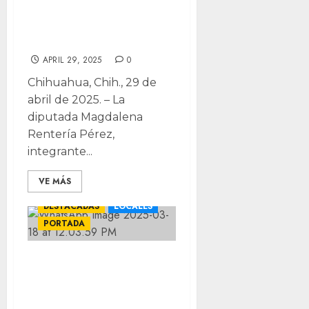
riesgos en redes
para menores
APRIL 29, 2025
0
Chihuahua, Chih., 29 de
abril de 2025. – La
diputada Magdalena
Rentería Pérez,
integrante...
VE MÁS
DESTACADAS
LOCALES
PORTADA
Podrás denunciar
delitos vía
Internet;