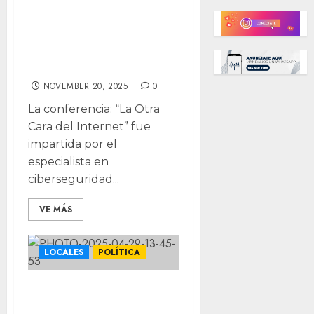
padres sobre
riesgos en
internet para la
niñez
NOVEMBER 20, 2025
0
La conferencia: “La Otra
Cara del Internet” fue
impartida por el
especialista en
ciberseguridad...
VE MÁS
LOCALES
POLÍTICA
Diputada lanza
ofensiva contra