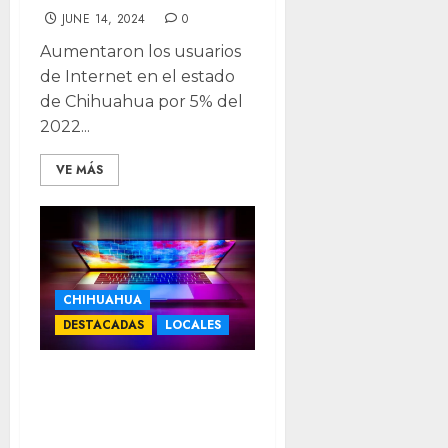
JUNE 14, 2024
0
Aumentaron los usuarios
de Internet en el estado
de Chihuahua por 5% del
2022...
VE MÁS
CHIHUAHUA
DESTACADAS
LOCALES
¡Alerta! ¿Sabes
con quién hablan
tus hijos en