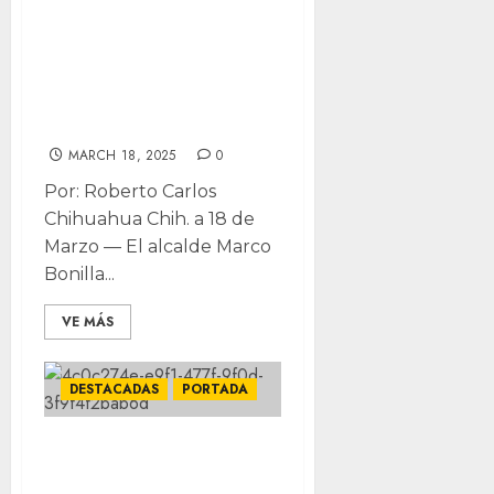
inaugura alcalde
Centro de
Atención a
Denuncia Virtual
MARCH 18, 2025
0
Por: Roberto Carlos
Chihuahua Chih. a 18 de
Marzo — El alcalde Marco
Bonilla...
VE MÁS
DESTACADAS
PORTADA
Municipio atiende
más de 10 mil