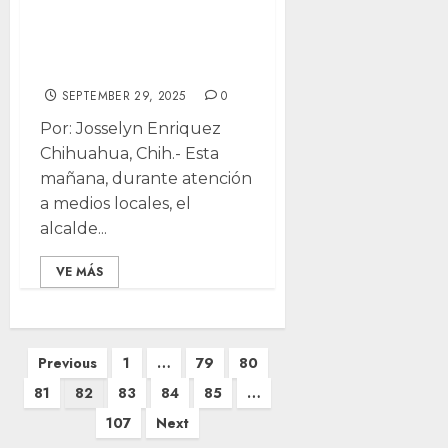
nueva
contrincante al
2027
SEPTEMBER 29, 2025
0
Por: Josselyn Enriquez
Chihuahua, Chih.- Esta
mañana, durante atención
a medios locales, el
alcalde...
VE MÁS
Posts
Previous
1
…
79
80
pagination
81
82
83
84
85
…
107
Next