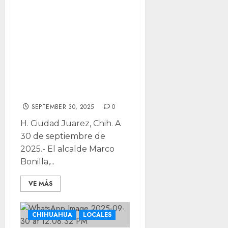
Asiste alcalde
Bonilla a la
Asamblea General
Ordinaria del
SITATYR en
Juárez
SEPTEMBER 30, 2025
0
H. Ciudad Juarez, Chih. A
30 de septiembre de
2025.- El alcalde Marco
Bonilla,...
VE MÁS
CHIHUAHUA
LOCALES