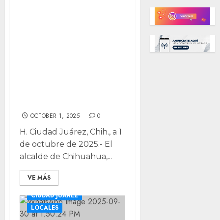
Pide Marco
Bonilla al
Gobierno Federal
retener la
industria ya
instalada en
México
OCTOBER 1, 2025
0
H. Ciudad Juárez, Chih., a 1
de octubre de 2025.- El
alcalde de Chihuahua,...
VE MÁS
CIUDAD JUÁREZ
LOCALES