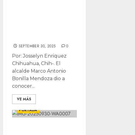
Reparan puentes
en Riberas y Sierra
Azul; iniciará
construcción en
Nogales
SEPTEMBER 30, 2025
0
Por: Josselyn Enriquez
Chihuahua, Chih-. El
alcalde Marco Antonio
Bonilla Mendoza dio a
conocer...
VE MÁS
CHIHUAHUA
LOCALES
PORTADA
Arranca Marco