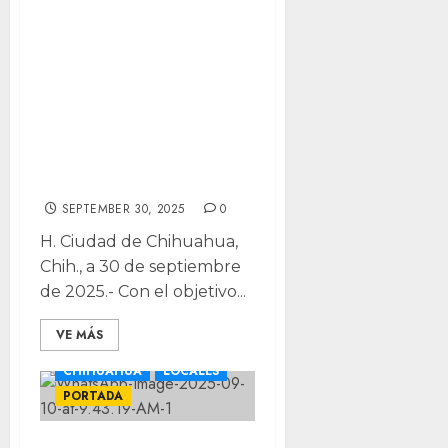
Reconoce alcalde
Marco Bonilla la
formación
deportiva en la
academia Javimo
Taekwondo
SEPTEMBER 30, 2025
0
H. Ciudad de Chihuahua,
Chih., a 30 de septiembre
de 2025.- Con el objetivo...
VE MÁS
CHIHUAHUA
LOCALES
PORTADA