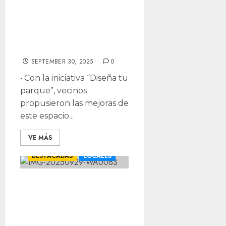
Bonilla
rehabilitación de
parque de Villas
del Rey
SEPTEMBER 30, 2025
0
• Con la iniciativa “Diseña tu
parque”, vecinos
propusieron las mejoras de
este espacio...
VE MÁS
CHIHUAHUA
DESTACADAS
LOCALES
“Daniela es perfil
competitivo”:
Bonilla sobre