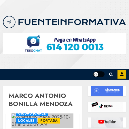
Skip
to
content
MARCO ANTONIO
BONILLA MENDOZA
CIUDAD JUÁREZ
LOCALES
PORTADA