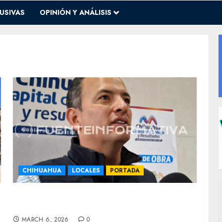
USIVAS
OPINIÓN Y ANÁLISIS
CHIHUAHUA
LOCALES
PORTADA
Vallas por 8M son del Estado; Municipio no
incurre en gastos
MARCH 6, 2026
0