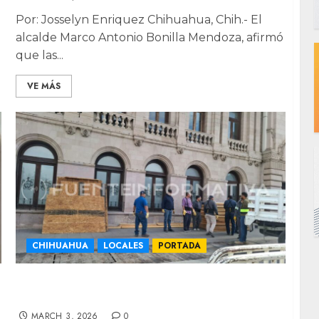
Por: Josselyn Enriquez Chihuahua, Chih.- El
alcalde Marco Antonio Bonilla Mendoza, afirmó
que las...
VE MÁS
CHIHUAHUA
LOCALES
PORTADA
Presidencia Municipal inicia blindaje previo
a marcha del 8M
MARCH 3, 2026
0