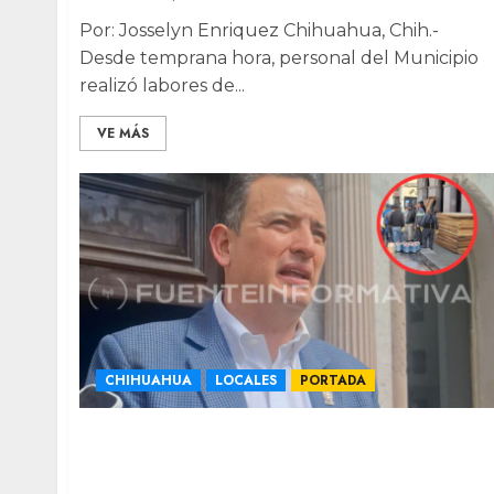
Por: Josselyn Enriquez Chihuahua, Chih.-
Desde temprana hora, personal del Municipio
realizó labores de...
VE MÁS
CHIHUAHUA
LOCALES
PORTADA
Blindaje en el Centro busca garantizar
“seguridad y derecho a la manifestación”
durante el 8M: Bonilla