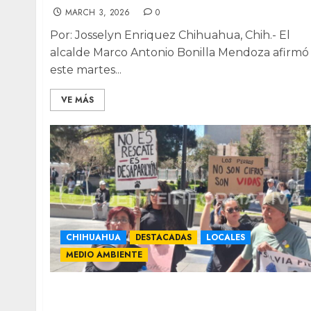
MARCH 3, 2026
0
Por: Josselyn Enriquez Chihuahua, Chih.- El
alcalde Marco Antonio Bonilla Mendoza afirmó
este martes...
VE MÁS
CHIHUAHUA
DESTACADAS
LOCALES
MEDIO AMBIENTE
Exigen animalistas mejores condiciones y
procesos en rescate animal municipal