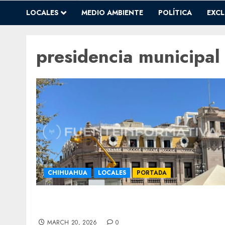
LOCALES
MEDIO AMBIENTE
POLÍTICA
EXCL
presidencia municipal
CHIHUAHUA
LOCALES
PORTADA
Manita de gato a Presidencia: reinstalan
luminarias retiradas por 8M
MARCH 20, 2026
0