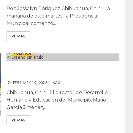
Por: Josselyn Enriquez Chihuahua, Chih.- La
mañana de este martes, la Presidencia
Municipal comenzó...
VE MÁS
CHIHUAHUA
DESTACADAS
LOCALES
POLÍTICA
No descarta Mario García levantar la mano
rumbo a la alcaldía en 2027
FEBRUARY 19, 2026
0
Chihuahua, Chih.- El director de Desarrollo
Humano y Educación del Municipio, Mario
García Jiménez,...
VE MÁS