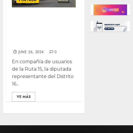
PORTADA
Busca Carla Rivas
extender Ruta 15
a Clínica Ávalos y
Bachi 2
JUNE 26, 2024
0
En compañía de usuarios
de la Ruta 15, la diputada
representante del Distrito
16...
VE MÁS