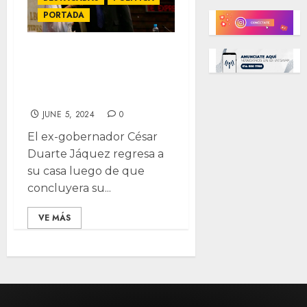
PORTADA
César Duarte a
casa: concluye
prisión preventiva
JUNE 5, 2024
0
El ex-gobernador César
Duarte Jáquez regresa a
su casa luego de que
concluyera su...
VE MÁS