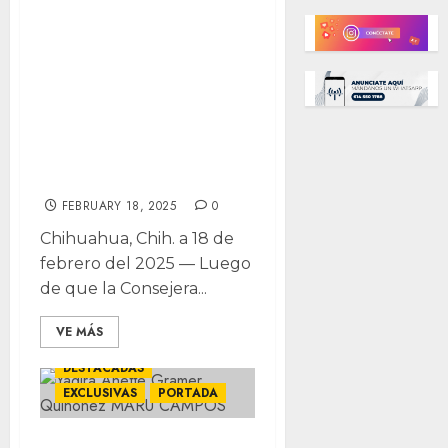
Consejera
Jurídica de Maru
no está impedida
para competir en
Elección Judicial:
Alfredo Chávez
FEBRUARY 18, 2025
0
Chihuahua, Chih. a 18 de
febrero del 2025 — Luego
de que la Consejera...
VE MÁS
DESTACADAS
EXCLUSIVAS
PORTADA
Consejera