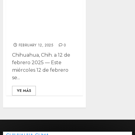
Jurídica de Maru
va para
magistrada, pese
prohibición legal
FEBRUARY 12, 2025
0
Chihuahua, Chih. a 12 de
febrero 2025 — Este
miércoles 12 de febrero
se...
VE MÁS