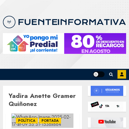
Skip
to
content
Yadira Anette Gramer
Quiñonez
POLÍTICA
PORTADA