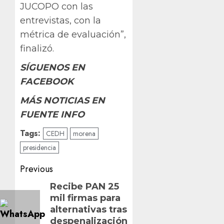
JUCOPO con las
entrevistas, con la
métrica de evaluación”,
finalizó.
SÍGUENOS EN
FACEBOOK
MÁS NOTICIAS EN
FUENTE INFO
Tags:
CEDH
morena
presidencia
Post
Previous
navigation
Previous
Recibe PAN 25
mil firmas para
post:
alternativas tras
despenalización