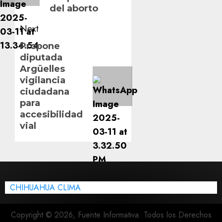
del aborto
Next
Next
Propone
diputada
post:
Argüelles
vigilancia
ciudadana
para
accesibilidad
vial
CHIHUAHUA CLIMA
Copyright © 2026, Fuente Informativa. Todos los Derechos