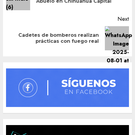
Abuelo en Chihuahua Capital
po
Next
Cadetes de bomberos realizan
Next
prácticas con fuego real
post: